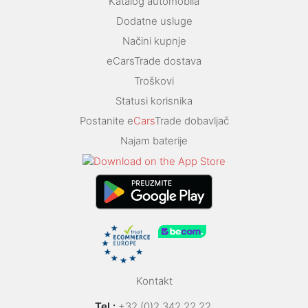
Katalog automobila
Dodatne usluge
Načini kupnje
eCarsTrade dostava
Troškovi
Statusi korisnika
Postanite e
Cars
Trade dobavljač
Najam baterije
Kontakt
Tel.:
+32 (0)2 342 22 22