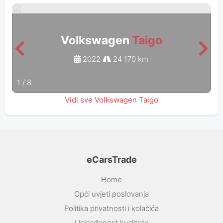
Volkswagen
Taigo
2022
24 170 km
1
/
8
Vidi sve Volkswagen Taigo
eCarsTrade
Home
Opći uvjeti poslovanja
Politika privatnosti i kolačića
Usklađenost kvalitete