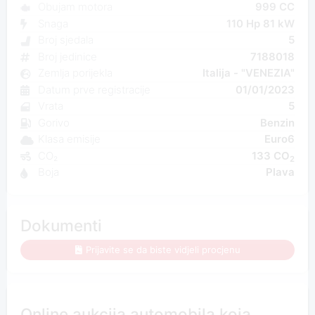
Obujam motora
999 CC
Snaga
110 Hp 81 kW
Broj sjedala
5
Broj jedinice
7188018
Zemlja porijekla
Italija - "VENEZIA"
Datum prve registracije
01/01/2023
Vrata
5
Gorivo
Benzin
Klasa emisije
Euro6
CO₂
133 CO
2
Boja
Plava
Dokumenti
Prijavite se da biste vidjeli procjenu
Online aukcija automobila koja