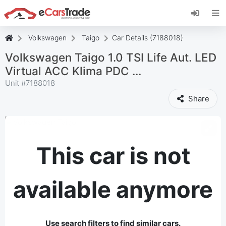
Install eCarsTrade web app, add it to your
Home Screen and receive instant updates.
Install
Cancel
Volkswagen
Taigo
Car Details (7188018)
Volkswagen Taigo 1.0 TSI Life Aut. LED
Virtual ACC Klima PDC ...
Unit #
7188018
Share
This car is not
available anymore
Use search filters to find similar cars.