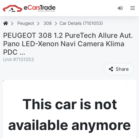
Install eCarsTrade web app, add it to your
Home Screen and receive instant updates.
Install
Cancel
Peugeot
308
Car Details (7101053)
PEUGEOT 308 1.2 PureTech Allure Aut.
Pano LED-Xenon Navi Camera Klima
PDC ...
Unit #
7101053
Share
This car is not
available anymore