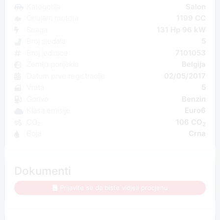
Kategorija
Salon
Obujam motora
1199 CC
Snaga
131 Hp 96 kW
Broj sjedala
5
Broj jedinice
7101053
Zemlja porijekla
Belgija
Datum prve registracije
02/05/2017
Vrata
5
Gorivo
Benzin
Klasa emisije
Euro6
CO₂
106 CO
2
Boja
Crna
Dokumenti
Prijavite se da biste vidjeli procjenu