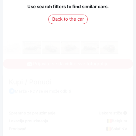
Use search filters to find similar cars.
Back to the car
Prijavite se da vidite sve fotografije
Kupi / Ponudi
Marža - PDV se ne može odbiti
Spremno za preuzimanje
Uskoro stiže
Lokacija preuzimanja
Belgium
Prodavač
Solaf NV