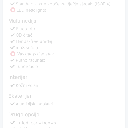
Standardizirane kopče za dječje sjedalo (ISOFIX)
LED headlights
Multimedija
Bluetooth
CD čitač
Hands-free uređaj
mp3 sučelje
Navigacijski sustav
Putno računalo
Tuner/radio
Interijer
Kožni volan
Eksterijer
Aluminijski naplatci
Druge opcije
Tinted rear windows