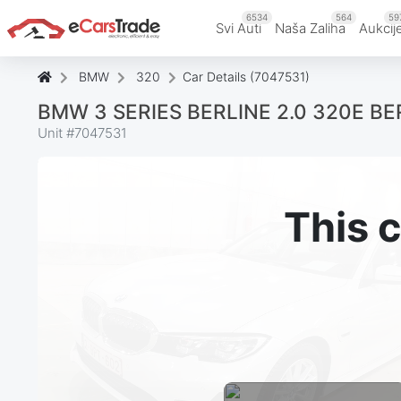
6534
564
59
Svi Auti
Naša Zaliha
Aukcij
BMW
320
Car Details (7047531)
BMW 3 SERIES BERLINE 2.0 320E BE
Unit #
7047531
This c