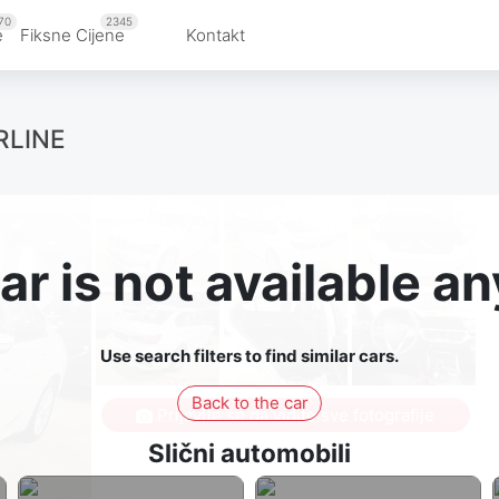
70
2345
e
Fiksne Cijene
Kontakt
RLINE
ar is not available 
Use search filters to find similar cars.
Back to the car
Prijavite se da vidite sve fotografije
Slični automobili