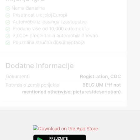
Nema članarine
Prisutnost u cijeloj Europi
Automobili iz leasinga i zastupstva
Prodano više od 10,000 automobila
2,000+ pregledanih automobila dnevno
Pouzdana stručna dokumentacija
Dodatne informacije
Dokumenti
Registration, COC
Potvrda o zemlji porijekla
BELGIUM (*if not
mentioned otherwise: pictures/description)