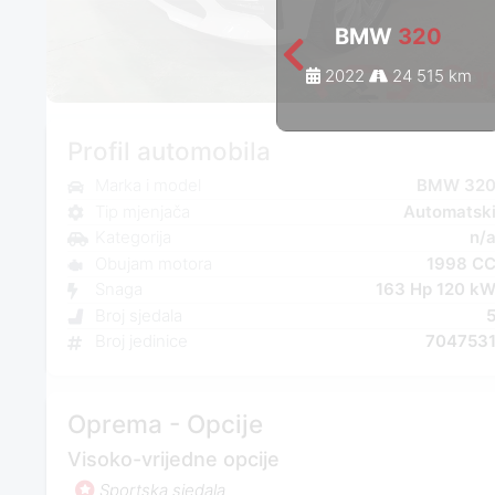
BMW
320
2022
24 515 km
Profil automobila
Marka i model
BMW 32
Tip mjenjača
Automatsk
Kategorija
n/
Obujam motora
1998 C
Snaga
163 Hp 120 k
Broj sjedala
Broj jedinice
704753
Oprema - Opcije
Visoko-vrijedne opcije
Sportska sjedala