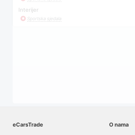
Interijer
Sportska sjedala
eCarsTrade
O nama