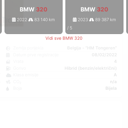
BMW
320
BMW
320
2022
83 140 km
2023
89 387 km
1
/
5
Vidi sve BMW 320
0
Zemlja porijekla
Belgija - "HM Tongeren"
i
Datum prve registracije
08/02/2022
a
Vrata
4
C
Gorivo
Hibrid (benzin/električni)
W
Klasa emisije
A
5
CO₂
n/a
1
Boja
Bijela