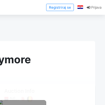
Registriraj se
Prijava
anymore
Auction Info